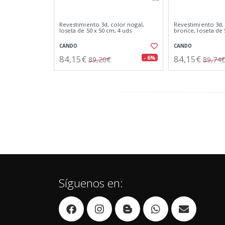
Revestimiento 3d, color nogal,
Revestimiento 3d,
loseta de 50 x 50 cm, 4 uds
bronce, loseta de 
CANDO
CANDO
84,15€
84,15€
- 6%
89,20€
89,74€
Síguenos en: