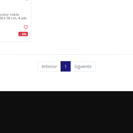
 color roble
50 x 50 cm, 4 uds
- 6%
Anterior
1
Siguiente