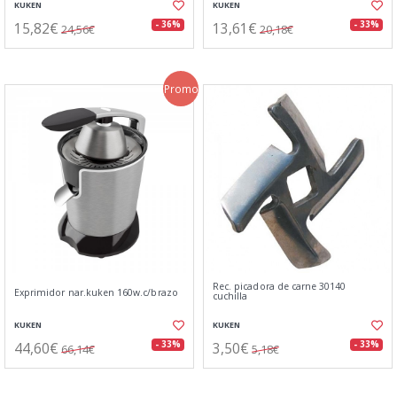
KUKEN
KUKEN
15,82€
13,61€
- 36%
- 33%
24,56€
20,18€
Promo
Rec. picadora de carne 30140
Exprimidor nar.kuken 160w.c/brazo
cuchilla
KUKEN
KUKEN
44,60€
3,50€
- 33%
- 33%
66,14€
5,18€