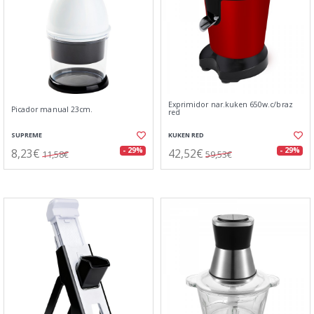
Exprimidor nar.kuken 650w.c/braz
Picador manual 23cm.
red
SUPREME
KUKEN RED
8,23€
42,52€
- 29%
- 29%
11,58€
59,53€