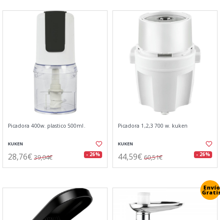
Picadora 400w. plastico 500ml.
Picadora 1,2,3 700 w. kuken
KUKEN
KUKEN
28,76€
44,59€
- 26%
- 26%
39,04€
60,51€
Envío
Grati