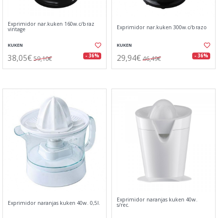
Exprimidor nar.kuken 160w.c/braz
Exprimidor nar.kuken 300w.c/brazo
vintage
KUKEN
KUKEN
38,05€
29,94€
- 36%
- 36%
59,10€
46,49€
Exprimidor naranjas kuken 40w.
Exprimidor naranjas kuken 40w. 0,5l.
s/rec.