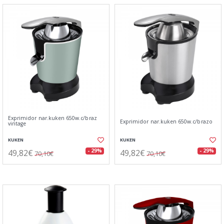
Exprimidor nar.kuken 650w.c/braz
Exprimidor nar.kuken 650w.c/brazo
vintage
KUKEN
KUKEN
49,82€
49,82€
- 29%
- 29%
70,10€
70,10€