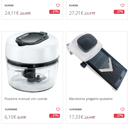
KUKEN
KUKEN
24,11€
27,21€
- 27%
- 27%
33,06€
37,31€
Picadora manual con cuerda
Mandolina plegable ajustable
SUPREME
SUPREME
6,10€
17,33€
- 27%
- 27%
8,36€
23,64€