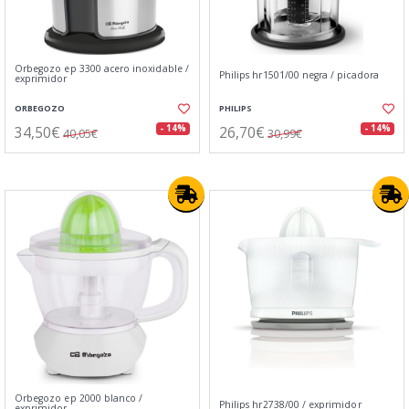
Orbegozo ep 3300 acero inoxidable /
Philips hr1501/00 negra / picadora
exprimidor
ORBEGOZO
PHILIPS
34,50€
26,70€
- 14%
- 14%
40,05€
30,99€
Orbegozo ep 2000 blanco /
Philips hr2738/00 / exprimidor
exprimidor