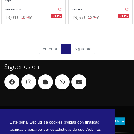
ORBEGOZO
PHILIPS
13,01€
19,57€
- 14%
- 14%
15,10€
22,71€
Anterior
1
Siguiente
Síguenos en:
Este portal web utiliza cookies propias con finalidad
técnica, y para realizar estadísticas de uso Web, las