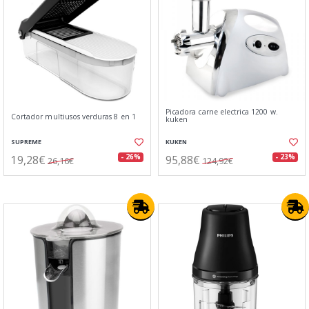
Picadora carne electrica 1200 w.
Cortador multiusos verduras 8 en 1
kuken
SUPREME
KUKEN
19,28€
95,88€
- 26%
- 23%
26,16€
124,92€