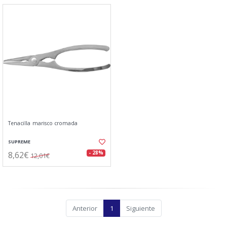
Tenacilla marisco cromada
SUPREME
8,62€
- 28%
12,01€
Anterior
1
Siguiente