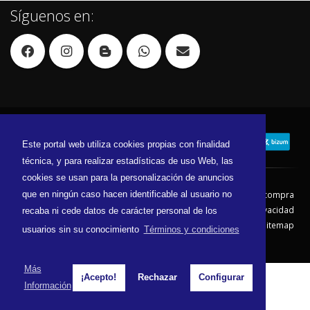
Síguenos en:
Este portal web utiliza cookies propias con finalidad
técnica, y para realizar estadísticas de uso Web, las
cookies se usan para la personalización de anuncios
que en ningún caso hacen identificable al usuario no
Contacto
Aviso Legal
Condiciones de compra
Política de envíos
Política de devolución
Política de Privacidad
recaba ni cede datos de carácter personal de los
Política de Cookies
Sitemap
usuarios sin su conocimiento
Términos y condiciones
© 2026 - Todos los derechos reservados.
Más
¡Acepto!
Rechazar
Configurar
Información