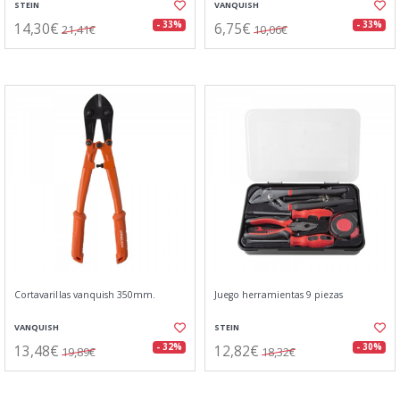
STEIN
VANQUISH
14,30€
6,75€
- 33%
- 33%
21,41€
10,06€
Cortavarillas vanquish 350mm.
Juego herramientas 9 piezas
VANQUISH
STEIN
13,48€
12,82€
- 32%
- 30%
19,89€
18,32€