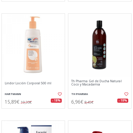
Th Pharma Gel de Ducha Natural
Lindor Loción Corporal 500 ml
Coco y Macadamia
HARTMANN
TH PHARMA
15,89€
6,96€
- 18%
- 18%
19,30€
8,45€