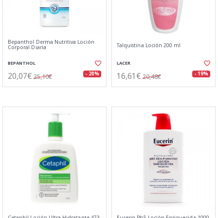
Bepanthol Derma Nutritiva Loción
Talquistina Loción 200 ml
Corporal Diaria
BEPANTHOL
LACER
20,07€
16,61€
- 20%
- 19%
25,10€
20,48€
Cetaphil Loción Ultra Hidratante 473
Eucerin Ph5 Loción Enriquecida 1000