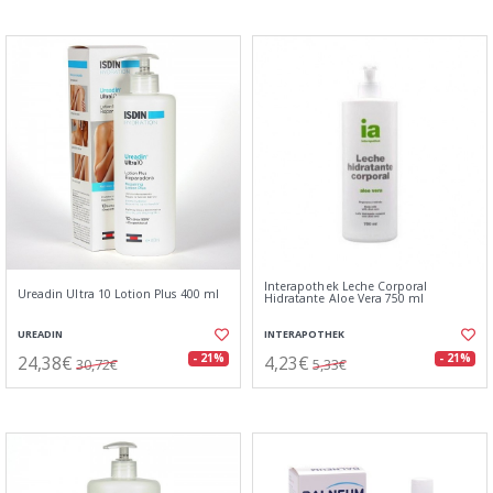
Interapothek Leche Corporal
Ureadin Ultra 10 Lotion Plus 400 ml
Hidratante Aloe Vera 750 ml
UREADIN
INTERAPOTHEK
24,38€
4,23€
- 21%
- 21%
30,72€
5,33€