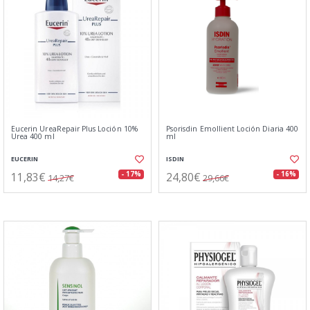
Eucerin UreaRepair Plus Loción 10%
Psorisdin Emollient Loción Diaria 400
Urea 400 ml
ml
EUCERIN
ISDIN
11,83€
24,80€
- 17%
- 16%
14,27€
29,66€