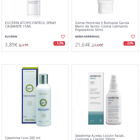
EUCERIN ATOPICONTROL SPRAY
Gema Herrerías X Boticaria García
CALMANTE 15ML
Mano de Santo Crema Calmante
Reparadora 50ml
EUCERIN
GEMA HERRERIAS
3,89€
21,64€
- 52%
- 22%
8,11€
27,66€
Sesderma Azelac Loción Facial,
Calamina Ioox 200 ml
Corporal y Capilar 100ml