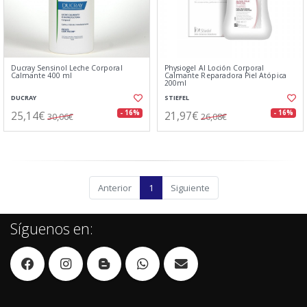
Ducray Sensinol Leche Corporal
Physiogel AI Loción Corporal
Calmante 400 ml
Calmante Reparadora Piel Atópica
200ml
DUCRAY
STIEFEL
25,14€
21,97€
- 16%
- 16%
30,06€
26,08€
Anterior
1
Siguiente
Síguenos en: