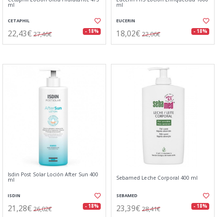
ml
ml
CETAPHIL
EUCERIN
22,43€
18,02€
- 18%
- 18%
27,46€
22,06€
Isdin Post Solar Loción After Sun 400
Sebamed Leche Corporal 400 ml
ml
ISDIN
SEBAMED
21,28€
23,39€
- 18%
- 18%
26,02€
28,41€