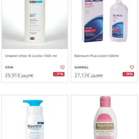
Ureadin Ultra 10 Loción 1000 ml
Balneum Plus Loción 500ml
ISDIN
ALMIRALL
39,91€
27,13€
- 21%
- 20%
50,27€
33,95€