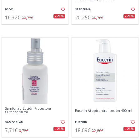
IOOX
SESDERMA
16,32€
20,25€
- 21%
- 21%
20,72€
25,70€
Samforlab Loción Protectora
Eucerin Atopicontrol Loción 400 ml
Cutánea 50ml
SAMFORLAB
EUCERIN
7,71€
18,09€
- 21%
- 21%
9,72€
22,80€