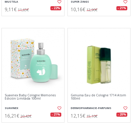
MUSTELA
SUPER ZINGS
9,11€
10,16€
- 22%
- 21%
11,65€
12,90€
Suavinex Baby Cologne Memories
Genuina Eau de Cologne 1714 Atom
Edición Limitada 100ml
100ml
SUAVINEX
DERMOPHARMACIE-PARFUMS
16,21€
12,15€
- 21%
- 20%
20,42€
15,10€