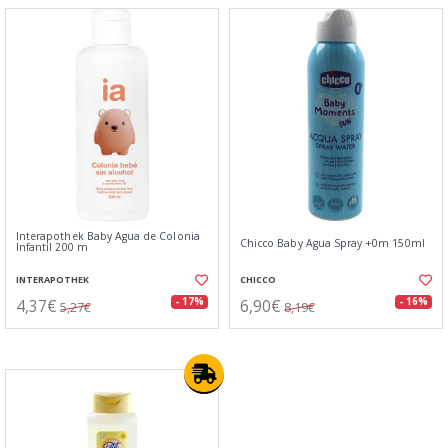
Interapothek Baby Agua de Colonia
Chicco Baby Agua Spray +0m 150ml
Infantil 200 m
INTERAPOTHEK
CHICCO
4,37€
6,90€
- 17%
- 16%
5,27€
8,19€