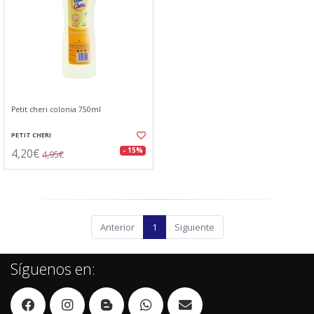
Petit cheri colonia 750ml
PETIT CHERI
4,20€
- 15%
4,95€
Anterior
1
Siguiente
Síguenos en: