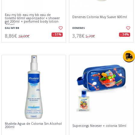
Eau my bb eau my bb eau de
Denenes Colonia Muy Suave 600ml
toilette 60ml vaporizador + shower
gel 200ml + perfumed body lotion
200ml
EAU MY BB
DENENES
8,86€
3,78€
- 51%
- 34%
18,00€
5,70€
Mustela Agua de Colonia Sin Alcohol
Superzings Neceser + colonia 50ml
200ml