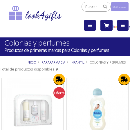
Powered
by
Tra
Colonias y perfumes
Productos de primeras marcas para Colonias y perfumes
INICIO
PARAFARMACIA
INFANTIL
COLONIAS Y PERFUMES
Total de productos disponibles
9
Oferta