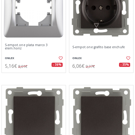
S-empot.one plata marco 3
S-empot.one grafito base enchufe
elem.horiz
ONLEX
ONLEX
5,16€
6,06€
- 36%
- 35%
8,01€
9,37€