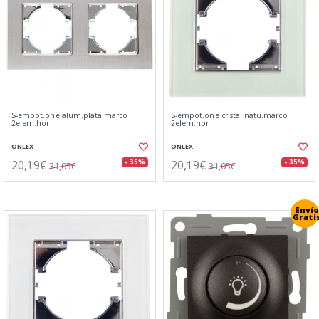
S-empot.one alum.plata marco
S-empot.one cristal natu.marco
2elem.hor
2elem.hor
ONLEX
ONLEX
20,19€
20,19€
- 35%
- 35%
31,05€
31,05€
Envío
Grati