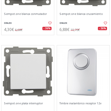
S-empot.one blanca conmutador
S-empot.one blanca cruzamiento
ONLEX
ONLEX
4,30€
6,88€
- 36%
- 36%
6,68€
10,70€
S-empot.one plata interruptor
Timbre inalambrico receptor 12v