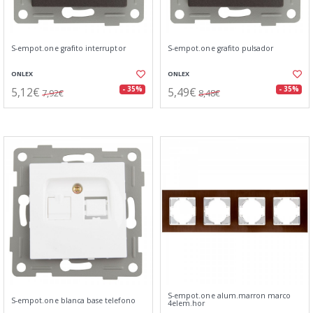
S-empot.one grafito interruptor
S-empot.one grafito pulsador
ONLEX
ONLEX
5,12€
5,49€
- 35%
- 35%
7,92€
8,48€
S-empot.one alum.marron marco
S-empot.one blanca base telefono
4elem.hor