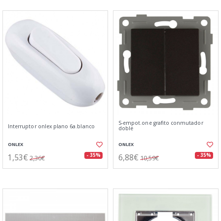
S-empot.one grafito conmutador
Interruptor onlex plano 6a.blanco
doble
ONLEX
ONLEX
1,53€
6,88€
- 35%
- 35%
2,36€
10,59€