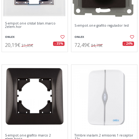
S-empot.one cristal blan.marco
S-empot.one grafito regulador led
2elem.hor
ONLEX
ONLEX
20,19€
72,49€
- 35%
- 24%
31,05€
94,78€
S-empot.one grafito marco 2
Timbre inalam.2 emisores 1 receptor
elem.horiz
12v