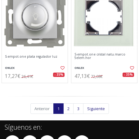
S-empot.one cristal natu.marco
S-empot.one plata regulador luz
5elem.hor
ONLEX
ONLEX
17,27€
47,13€
- 35%
- 35%
26,41€
72,08€
Anterior
1
2
3
Siguiente
Síguenos en: