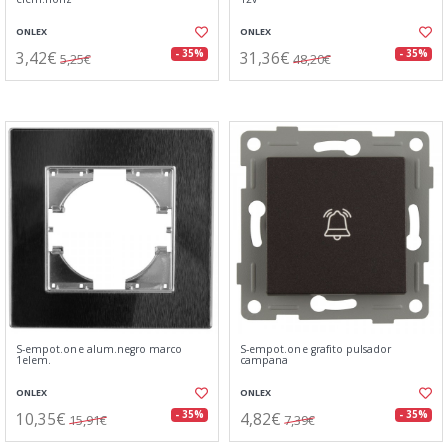
ONLEX
ONLEX
3,42€
31,36€
- 35%
- 35%
5,25€
48,20€
S-empot.one alum.negro marco
S-empot.one grafito pulsador
1elem.
campana
ONLEX
ONLEX
10,35€
4,82€
- 35%
- 35%
15,91€
7,39€