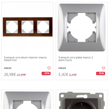
S-empot.one alum.marron marco
S-empot.one plata marco 2
3elem.hor
elem.horiz
ONLEX
ONLEX
26,98€
3,42€
- 36%
- 36%
41,89€
5,30€