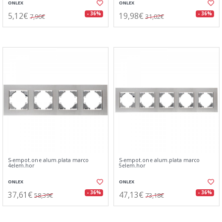
ONLEX
ONLEX
5,12€
19,98€
- 36%
- 36%
7,96€
31,02€
S-empot.one alum.plata marco
S-empot.one alum.plata marco
4elem.hor
5elem.hor
ONLEX
ONLEX
37,61€
47,13€
- 36%
- 36%
58,39€
73,18€