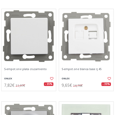
S-empot.one plata cruzamiento
S-empot.one blanca base rj 45
ONLEX
ONLEX
7,82€
9,65€
- 35%
- 35%
11,97€
14,76€