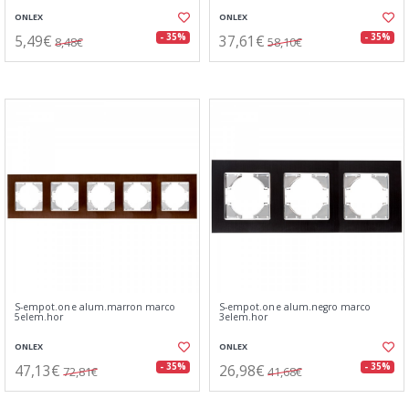
ONLEX
ONLEX
5,49€
37,61€
- 35%
- 35%
8,48€
58,10€
S-empot.one alum.marron marco
S-empot.one alum.negro marco
5elem.hor
3elem.hor
ONLEX
ONLEX
47,13€
26,98€
- 35%
- 35%
72,81€
41,68€