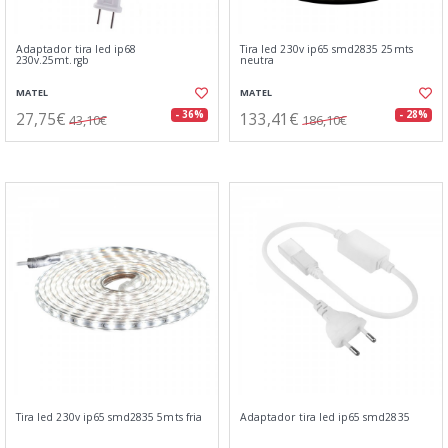
Adaptador tira led ip68
Tira led 230v ip65 smd2835 25mts
230v.25mt.rgb
neutra
MATEL
MATEL
27,75€
133,41€
- 36%
- 28%
43,10€
186,10€
Tira led 230v ip65 smd2835 5mts fria
Adaptador tira led ip65 smd2835