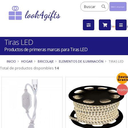
Powered
by
Tra
Tiras LED
Productos de primeras marcas para Tiras LED
INICIO
HOGAR
BRICOLAJE
ELEMENTOS DE ILUMINACIÓN
TIRAS LED
Total de productos disponibles
14
Envío
Grati
Promo