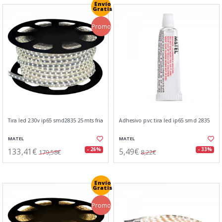
Envío
Gratis
Promo
Tira led 230v ip65 smd2835 25mts fria
Adhesivo pvc tira led ip65 smd 2835
MATEL
MATEL
133,41€
5,49€
- 26%
- 33%
179,58€
8,22€
Envío
Gratis
Promo