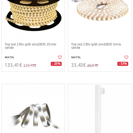
Tira led 230v ip65 smd2835 25mts
Tira led 230v ip65 smd2835 5mts
calida
calida
MATEL
MATEL
133,41€
33,43€
- 25%
- 33%
177,72€
49,57€