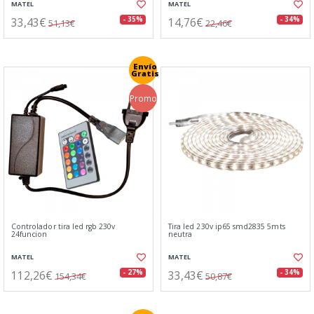
MATEL
MATEL
33,43€
14,76€
- 35%
- 34%
51,13€
22,46€
Envío
Gratis
Promo
Controlador tira led rgb 230v
Tira led 230v ip65 smd2835 5mts
24funcion
neutra
MATEL
MATEL
112,26€
33,43€
- 27%
- 34%
154,34€
50,87€