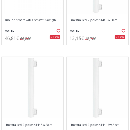
Tira led smart wifi 12v.5mt.24w.rgb
Linestra led 2 polos s14s 8w.3cct
MATEL
MATEL
46,81€
13,15€
- 30%
- 30%
66,86€
18,78€
Linestra led 2 polos s14s 5w.3cct
Linestra led 2 polos s14s 16w.3cct