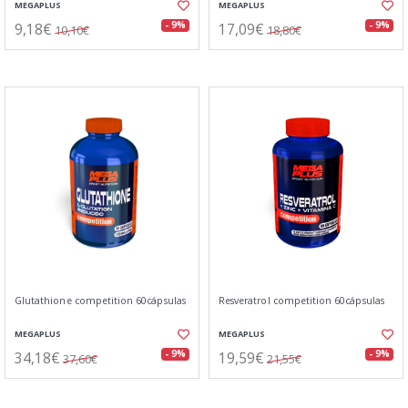
MEGAPLUS
MEGAPLUS
9,18€
17,09€
- 9%
- 9%
10,10€
18,80€
Glutathione competition 60cápsulas
Resveratrol competition 60cápsulas
MEGAPLUS
MEGAPLUS
34,18€
19,59€
- 9%
- 9%
37,60€
21,55€