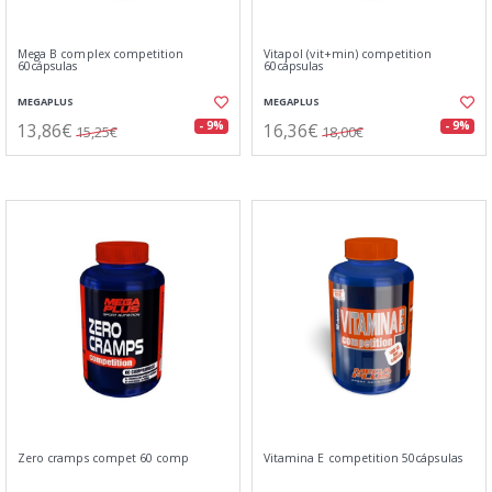
Mega B complex competition
Vitapol (vit+min) competition
60cápsulas
60cápsulas
MEGAPLUS
MEGAPLUS
13,86€
16,36€
- 9%
- 9%
15,25€
18,00€
Zero cramps compet 60 comp
Vitamina E competition 50cápsulas