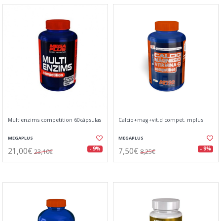
Multienzims competition 60cápsulas
Calcio+mag+vit.d compet. mplus
MEGAPLUS
MEGAPLUS
21,00€
7,50€
- 9%
- 9%
23,10€
8,25€