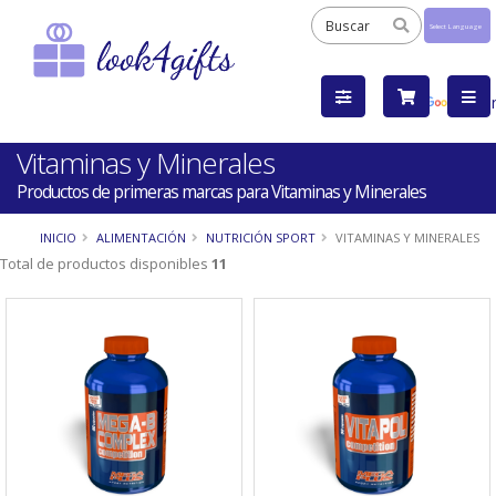
Powered
by
Tra
Vitaminas y Minerales
Productos de primeras marcas para Vitaminas y Minerales
INICIO
ALIMENTACIÓN
NUTRICIÓN SPORT
VITAMINAS Y MINERALES
Total de productos disponibles
11