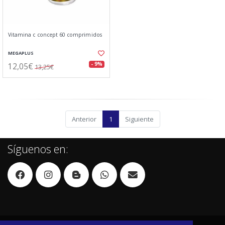
Vitamina c concept 60 comprimidos
MEGAPLUS
12,05€
- 9%
13,25€
Anterior
1
Siguiente
Síguenos en: