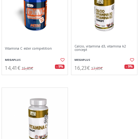
Calcio, vitamina d3, vitamina k2
Vitamina C ester competition
concept
MEGAPLUS
MEGAPLUS
14,41€
16,23€
- 9%
- 9%
15,85€
17,85€