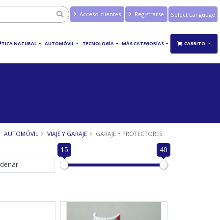
Acceso clientes
Registrarse
Powered by
Translate
ÉTICA NATURAL
AUTOMÓVIL
TECNOLOGÍA
MÁS CATEGORÍAS
CARRITO
AUTOMÓVIL
VIAJE Y GARAJE
GARAJE Y PROTECTORES
15
40
denar