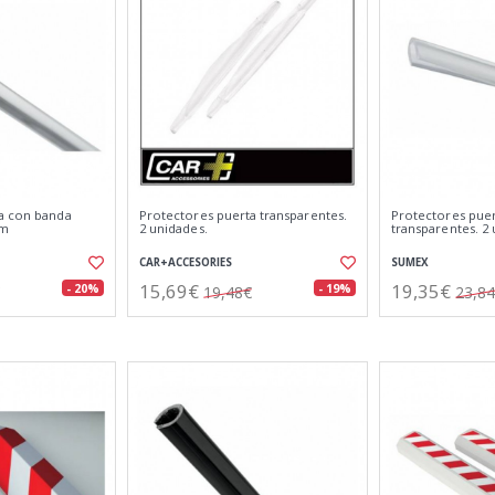
a con banda
Protectores puerta transparentes.
Protectores pue
mm
2 unidades.
transparentes. 2 
CAR+ACCESORIES
SUMEX
15,69€
19,35€
- 20%
- 19%
19,48€
23,8