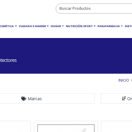
COSMÉTICA
CUIDADO E HIGIENE
HOGAR
NUTRICIÓN SPORT
PARAFARMACIA
DIET
tectores
INICIO
Marcas
Or