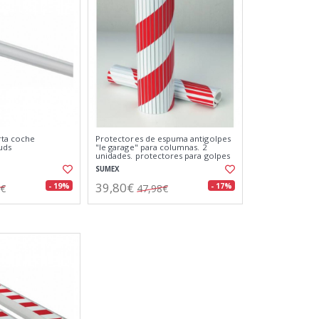
rta coche
Protectores de espuma antigolpes
uds
"le garage" para columnas. 2
unidades. protectores para golpes
SUMEX
39,80€
- 19%
- 17%
4€
47,98€