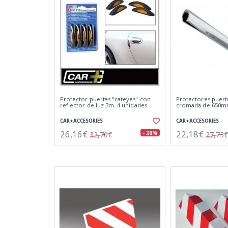
Protector puertas "cateyes" con
Protectores puert
reflector de luz 3m. 4 unidades.
cromada de 650
CAR+ACCESORIES
CAR+ACCESORIES
26,16€
22,18€
- 20%
32,70€
27,73€