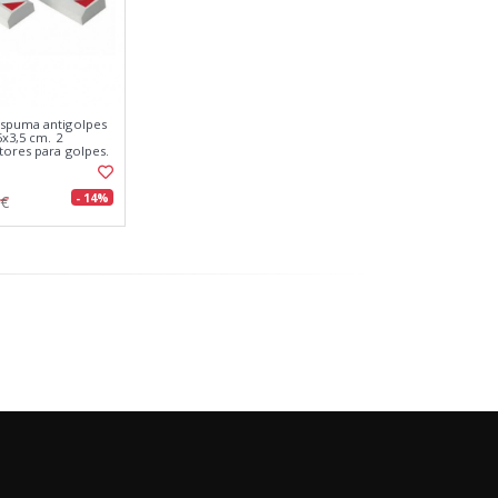
espuma antigolpes
5x3,5 cm. 2
tores para golpes.
- 14%
6€