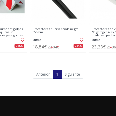
puma antigolpes
Protectores puerta banda negra
Protectores de 
quinas. 2
650mm.
"le garage" 45x7,
res para golpes.
unidades. protec
pared.
SUMEX
SUMEX
18,84€
23,23€
- 16%
- 15%
22,04€
26,9
Anterior
1
Siguiente