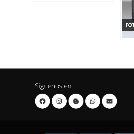
FO
Síguenos en: