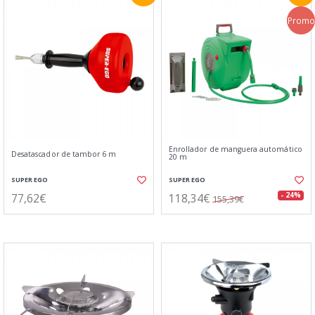
Promo
Enrollador de manguera automático
Desatascador de tambor 6 m
20 m
SUPER EGO
SUPER EGO
77,62€
118,34€
- 24%
155,39€