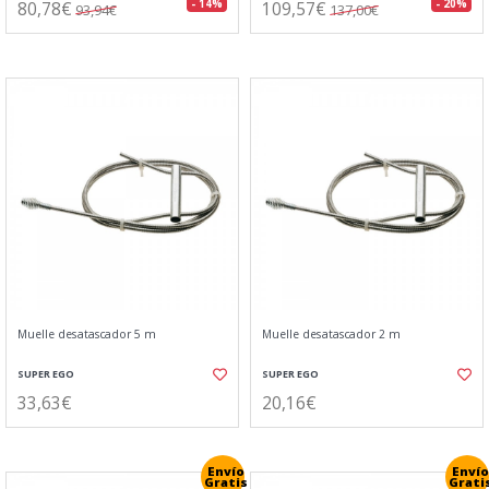
80,78€
109,57€
- 14%
- 20%
93,94€
137,00€
Muelle desatascador 5 m
Muelle desatascador 2 m
SUPER EGO
SUPER EGO
33,63€
20,16€
Envío
Envío
Gratis
Grati