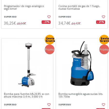
Programador de riego analógico
Cocina portátil de gas de 1 fuego,
sego-timer
nueva normativa
SUPER EGO
SUPER EGO
36,25€
34,74€
- 27%
- 21%
49,56€
44,12€
Envío
Envío
Gratis
Grati
Promo
Promo
Bomba para fuentes bfs-26 85 w con
Bomba sumergible aguas sucias bts-
altura máxima 3,4 m, 3.000 l/h
135 750w
SUPER EGO
SUPER EGO