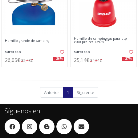
Hornillo de camping gas para btp
Hornillo grande de camping
c200 pro ref. 73978
SUPER EGO
SUPER EGO
26,05€
25,14€
- 26%
- 27%
35,43€
34,51€
Anterior
1
Siguiente
Síguenos en: