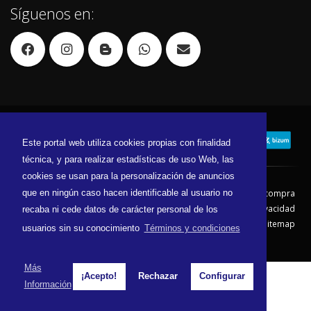
Síguenos en:
Este portal web utiliza cookies propias con finalidad
técnica, y para realizar estadísticas de uso Web, las
cookies se usan para la personalización de anuncios
que en ningún caso hacen identificable al usuario no
Contacto
Aviso Legal
Condiciones de compra
Política de envíos
Política de devolución
Política de Privacidad
recaba ni cede datos de carácter personal de los
Política de Cookies
Sitemap
usuarios sin su conocimiento
Términos y condiciones
© 2026 - Todos los derechos reservados.
Más
¡Acepto!
Rechazar
Configurar
Información